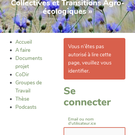
Collectives et Transitions Agro-
écologiques »
Accueil
Vous n'êtes pas
A faire
autorisé à lire cette
Documents
page, veuillez vous
projet
identifier.
CoDir
Groupes de
Se
Travail
connecter
Thèse
Podcasts
Email ou nom
d'utilisateur.ice