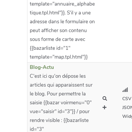
template="annuaire_alphabe
tique.tpl.html"}}. S'il y a une
adresse dans le formulaire on
peut afficher son contenu
sous forme de carte avec
{{bazarliste id="1"
template="map.tpl.html"}}
Blog-Actu
C'est ici qu'on dépose les
articles qui apparaissent sur
le blog. Pour permettre la
CSV
saisie {{bazar voirmenu="0"
JSO
vue="saisir" id="3"}} / pour
Wid
rendre visible : {{bazarliste
id="3"