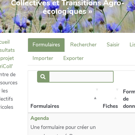
Collectives et Transitions Agro-
écologiques »
cueil
Formulaires
Rechercher
Saisir
Li
sultats
projet
Importer
Exporter
iColl'
ntre de
ssources
 les
Form
lectifs
de
Formulaires
Fiches
donn
icoles
Agenda
Une formulaire pour créer un