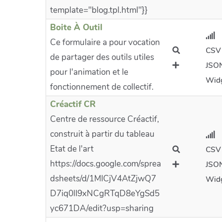
template="blog.tpl.html"}}
Boite À Outil
Ce formulaire a pour vocation
CSV
de partager des outils utiles
JSO
pour l'animation et le
Wid
fonctionnement de collectif.
Créactif CR
Centre de ressource Créactif,
construit à partir du tableau
Etat de l'art
CSV
https://docs.google.com/sprea
JSO
dsheets/d/1MICjV4AtZjwQ7
Wid
D7iq0lI9xNCgRTqD8eYgSd5
yc671DA/edit?usp=sharing