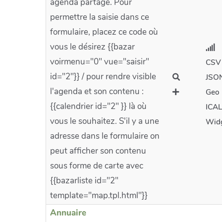
agenda partagé. Pour
permettre la saisie dans ce
formulaire, placez ce code où
vous le désirez {{bazar
voirmenu="0" vue="saisir"
CSV
id="2"}} / pour rendre visible
JSO
l'agenda et son contenu :
Geo
{{calendrier id="2" }} là où
ICAL
vous le souhaitez. S'il y a une
Wid
adresse dans le formulaire on
peut afficher son contenu
sous forme de carte avec
{{bazarliste id="2"
template="map.tpl.html"}}
Annuaire