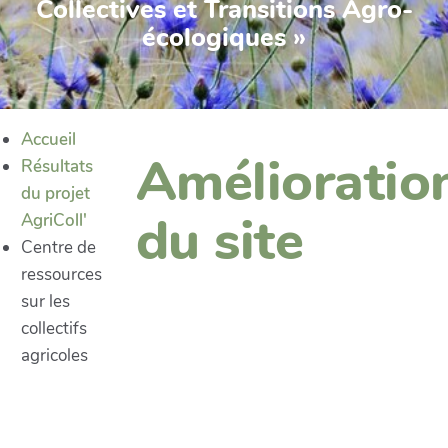
Collectives et Transitions Agro-
écologiques »
Accueil
Amélioratio
Résultats
du projet
du site
AgriColl'
Centre de
ressources
sur les
collectifs
agricoles