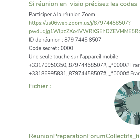
Si réunion en visio précisez les codes
Participer à la réunion Zoom
https://us06web.zoom.us/j/87974458507?
pwd=djg1WlpzZXo4VWRXSEhDZEVMME5R
ID de réunion : 879 7445 8507
Code secret : 0000
Une seule touche sur l’appareil mobile
+33170950350,,87974458507#,,,,*0000# Fra
+33186995831,,87974458507#,,,,*0000# Fra
Fichier :
ReunionPreparationForumCollectifs_fic