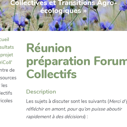
Collectives et Transitions Agro-
écologiques »
cueil
Réunion
sultats
projet
préparation Foru
iColl'
Collectifs
ntre de
ssources
 les
Description
lectifs
icoles
Les sujets à discuter sont les suivants (
Merci d’
réfléchir en amont, pour qu’on puisse aboutir
rapidement à des décisions
) :