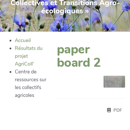
Collectives et Transitions Agro-
écologiques »
Accueil
paper
Résultats du
projet
board 2
AgriColl'
Centre de
ressources sur
les collectifs
agricoles
PDF