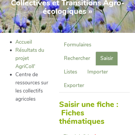
Collectives et Transitions Agro-
écologiques »
Accueil
Formulaires
Résultats du
projet
Rechercher
Saisir
AgriColl'
Listes
Importer
Centre de
ressources sur
Exporter
les collectifs
agricoles
Saisir une fiche :
Fiches
thématiques