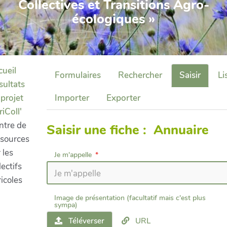
Collectives et Transitions Agro-
écologiques »
cueil
Formulaires
Rechercher
Saisir
Li
sultats
projet
Importer
Exporter
iColl'
ntre de
Saisir une fiche : Annuaire
ssources
 les
Je m'appelle
lectifs
icoles
Image de présentation (facultatif mais c'est plus
sympa)
Téléverser
URL