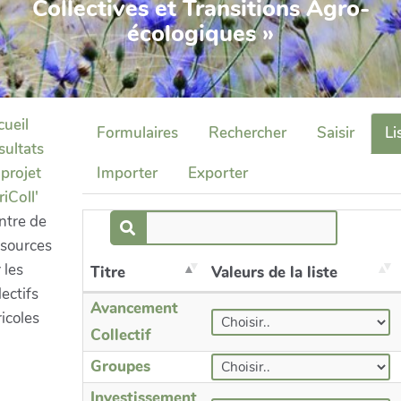
Collectives et Transitions Agro-
écologiques »
cueil
Formulaires
Rechercher
Saisir
Li
sultats
projet
Importer
Exporter
iColl'
ntre de
ssources
 les
Titre
Valeurs de la liste
lectifs
Avancement
icoles
Collectif
Groupes
Investissement