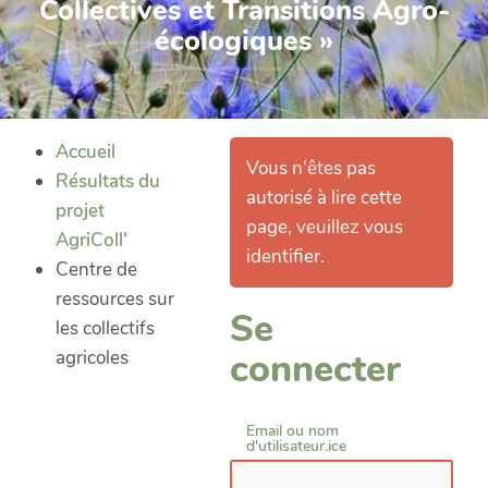
Collectives et Transitions Agro-
écologiques »
Accueil
Vous n'êtes pas
Résultats du
autorisé à lire cette
projet
page, veuillez vous
AgriColl'
identifier.
Centre de
ressources sur
Se
les collectifs
connecter
agricoles
Email ou nom
d'utilisateur.ice